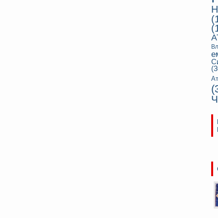
Н
(
(
А
Вл
е
С
(3
Ат
(
Ч