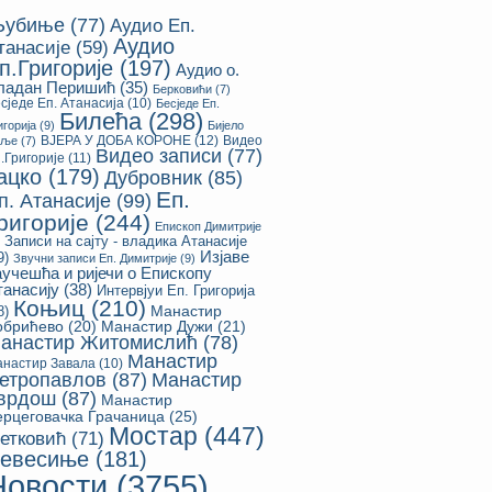
убиње
(77)
Аудио Еп.
Аудио
танасије
(59)
п.Григорије
(197)
Аудио о.
ладан Перишић
(35)
Берковићи
(7)
сједе Еп. Атанасија
(10)
Бесједе Еп.
Билећа
(298)
игорија
(9)
Бијело
ВЈЕРА У ДОБА КОРОНЕ
(12)
Видео
оље
(7)
Видео записи
(77)
.Григорије
(11)
ацко
(179)
Дубровник
(85)
Еп.
п. Атанасије
(99)
ригорије
(244)
Епископ Димитрије
Записи на сајту - владика Атанасије
Изјаве
9)
Звучни записи Еп. Димитрије
(9)
аучешћа и ријечи о Епископу
танасију
(38)
Интервјуи Еп. Григорија
Коњиц
(210)
8)
Манастир
обрићево
(20)
Манастир Дужи
(21)
анастир Житомислић
(78)
Манастир
настир Завала
(10)
етропавлов
(87)
Манастир
врдош
(87)
Манастир
ерцеговачка Грачаница
(25)
Мостар
(447)
етковић
(71)
евесиње
(181)
Новости
(3755)