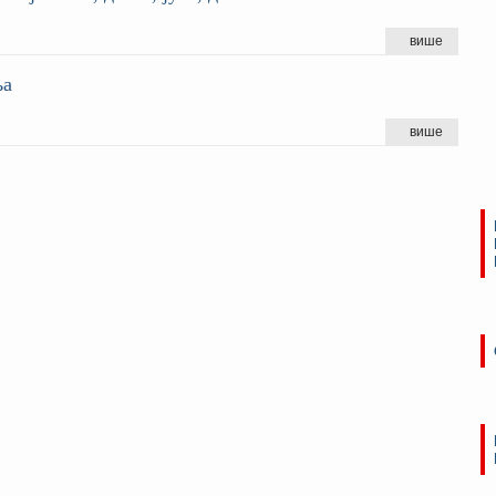
више
ља
више