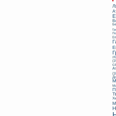
Љ
А
Е
В
Бе
Гр
П
Еп
Г
Е
Г
(8)
(1
с
А
(1
Д
М
Ма
П
Т
Х
М
Н