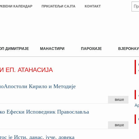
РКВЕНИ КАЛЕНДАР
ПРИЈАТЕЉИ САЈТА
КОНТАКТ
ОП ДИМИТРИЈЕ
МАНАСТИРИ
ПАРОХИЈЕ
ВЈЕРОНАУ
И ЕП. АТАНАСИЈА
ноАпостоли Кирило и Методије
више
А
ко Ефески Исповедник Православља
више
ос је Исти, данас, јуче, довека