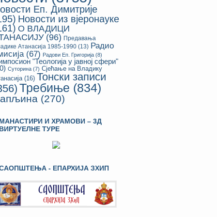
овости Еп. Димитрије
195)
Новости из вјеронауке
161)
О ВЛАДИЦИ
ТАНАСИЈУ
(96)
Предавања
Радио
адике Атанасија 1985-1990
(13)
мисија
(67)
Радови Еп. Григорија
(8)
импосион "Теологија у јавној сфери"
0)
Сјећање на Владику
Суторина
(7)
Тонски записи
анасија
(16)
Требиње
(834)
356)
апљина
(270)
МАНАСТИРИ И ХРАМОВИ – 3Д
ВИРТУЕЛНЕ ТУРЕ
САОПШТЕЊА - ЕПАРХИЈА ЗХИП