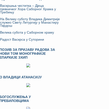
Васкршња честитка – Дјеца
пјевничког Хора Саборног Храма у
Требињу
На Велику суботу Владика Димитрије
служио Свету Литургију у Манастиру
Тврдош
Велика субота у Саборном храму
Радост Васкрса у Суторини
ПОЗИВ ЗА ПРИЈАВУ РАДОВА ЗА
НОВИ ТОМ МОНОГРАФИЈЕ
ЕПАРХИЈЕ ЗХИП
О ВЛАДИЦИ АТАНАСИЈУ
БОГОСЛУЖЕЊА У
ПРЕБИЛОВЦИМА