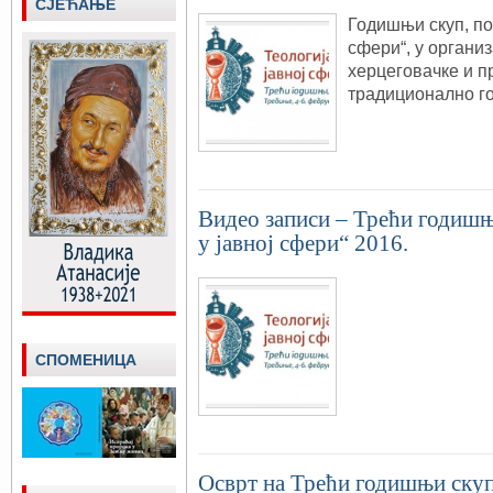
СЈЕЋАЊЕ
Годишњи скуп, под
сфери“, у органи
херцеговачке и п
традиционално г
Видео записи – Трећи годишњ
у јавној сфери“ 2016.
СПОМЕНИЦА
Осврт на Трећи годишњи скуп 