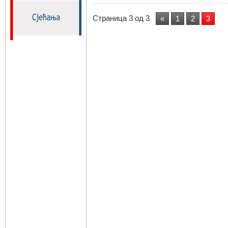
Страница 3 од 3
«
1
2
3