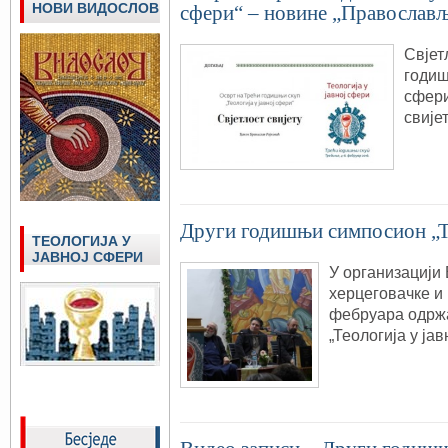
НОВИ ВИДОСЛОВ
сфери“ – новине „Православ
Свјет
годиш
сфери
свијет
Други годишњи симпосион „Те
ТЕОЛОГИЈА У
ЈАВНОЈ СФЕРИ
У организацији
херцеговачке и 
фебруара одрж
„Теологија у јав