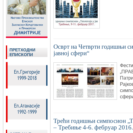
Осврт на Четврти годишњи си
ПРЕТХОДНИ
јавној сфери“
ЕПИСКОПИ
Фести
„ПРА
Патри
Рајко
симпо
сфери
Трећи годишњи симпосион „Те
– Требиње 4-6. фебруар 2016.