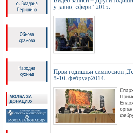
Видео записи – Други годиш
у јавној сфери“ 2015.
Први годишњи симпосион „Тео
8-10. фебруар2014.
Епарх
Примо
МОЛБА ЗА
ДОНАЦИЈУ
Епарх
орган
фебру