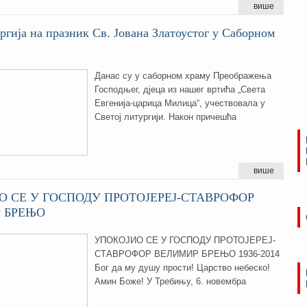
више
ргија на празник Св. Јована Златоустог у Саборном
Данас су у саборном храму Преображења
Господњег, дјеца из нашег вртића „Света
Евгенија-царица Милица“, учествовала у
Светој литургији. Након причешћа
више
О СЕ У ГОСПОДУ ПРОТОЈЕРЕЈ-СТАВРОФОР
 БРЕЊО
УПОКОЈИО СЕ У ГОСПОДУ ПРОТОЈЕРЕЈ-
СТАВРОФОР ВЕЛИМИР БРЕЊО 1936-2014
Бог да му душу прости! Царство небеско!
Амин Боже! У Требињу, 6. новембра