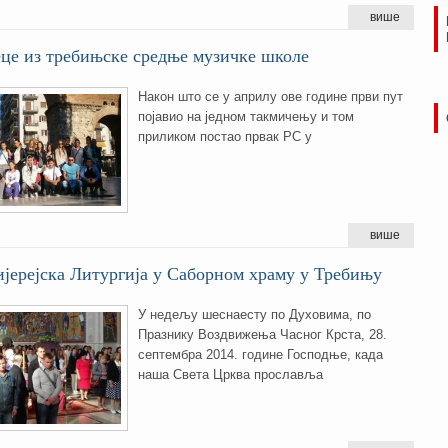
више
еце из требињске средње музичке школе
Након што се у априлу ове године први пут
појавио на једном такмичењу и том
приликом постао првак РС у
више
јерејска Литургија у Саборном храму у Требињу
У недељу шеснаесту по Духовима, по
Празнику Воздвижења Часног Крста, 28.
септембра 2014. године Господње, када
наша Света Црква прославља