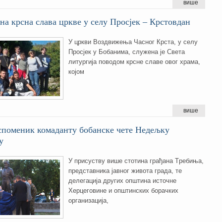
више
а крсна слава цркве у селу Просјек – Крстовдан
У цркви Воздвижења Часног Крста, у селу
Просјек у Бобанима, служена је Света
литургија поводом крсне славе овог храма,
којом
више
споменик комаданту бобанске чете Недељку
у
У присуству више стотина грађана Tребиња,
представника јавног живота града, те
делегација других општина источне
Херцеговине и општинских борачких
организација,