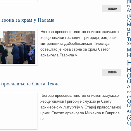
(1
с
више
А
(1
звона за храм у Палама
Д
М
Ма
Његово преосвештенство епископ захумско-
П
херцеговачки господин Григорије, замјеник
Т
митрополита дабробосанског Николаја,
Х
М
освештао је нова звона за храм Светог
Н
архангела Гаврила у
Н
више
(
(
 прослављена Света Текла
А
Вл
Његово преосвештенство епископ захумско-
е
С
херцеговачки Григорије служио је Свету
(3
архијерејску литургију у Старој православној
Ат
цркви Светих арханђела Михаила и Гаврила
(
на
Ч