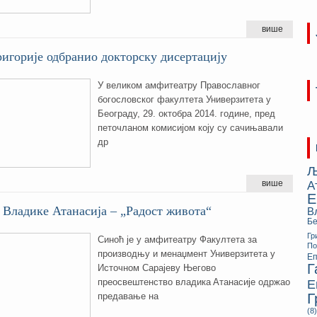
више
игорије одбранио докторску дисертацију
У великом амфитеатру Православног
богословског факултета Универзитета у
Београду, 29. октобра 2014. године, пред
петочланом комисијом коју су сачињавали
др
Љ
више
А
Е
Владике Атанасија – „Радост живота“
В
Бе
Гр
Синoћ je у aмфитeaтру Фaкултeтa зa
П
прoизвoдњу и мeнaџмeнт Унивeрзитeтa у
Еп
Г
Истoчнoм Сaрajeву Њeгoвo
прeoсвeштeнствo влaдикa Aтaнaсиje oдржao
Е
Г
прeдaвaњe нa
(8)