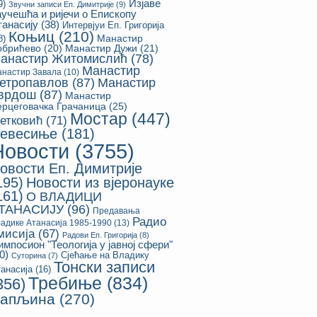
Изјаве
9)
Звучни записи Еп. Димитрије
(9)
аучешћа и ријечи о Епископу
танасију
(38)
Интервјуи Еп. Григорија
Коњиц
(210)
8)
Манастир
обрићево
(20)
Манастир Дужи
(21)
анастир Житомислић
(78)
Манастир
настир Завала
(10)
етропавлов
(87)
Манастир
врдош
(87)
Манастир
ерцеговачка Грачаница
(25)
Мостар
(447)
етковић
(71)
евесиње
(181)
Новости
(3755)
овости Еп. Димитрије
195)
Новости из вјеронауке
161)
О ВЛАДИЦИ
ТАНАСИЈУ
(96)
Предавања
Радио
адике Атанасија 1985-1990
(13)
мисија
(67)
Радови Еп. Григорија
(8)
импосион "Теологија у јавној сфери"
0)
Сјећање на Владику
Суторина
(7)
Тонски записи
анасија
(16)
Требиње
(834)
356)
апљина
(270)