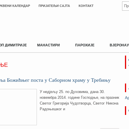
РКВЕНИ КАЛЕНДАР
ПРИЈАТЕЉИ САЈТА
КОНТАКТ
ОП ДИМИТРИЈЕ
МАНАСТИРИ
ПАРОХИЈЕ
ВЈЕРОНАУ
ЊЕ
еља Божићњег поста у Саборном храму у Требињу
У недjељу 25. по Духовима, дана 30.
новембра 2014. године Господње, на празник
А
Светог Григорија Чудотворца, Светог Никона
Радоњешког и