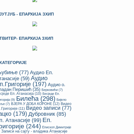
ЈУТЈУБ - ЕПАРХИЈА ЗХИП
ТВИТЕР- ЕПАРХИЈA ЗХИП
КАТЕГОРИЈЕ
убиње
(77)
Аудио Еп.
Аудио
танасије
(59)
п.Григорије
(197)
Аудио о.
ладан Перишић
(35)
Берковићи
(7)
сједе Еп. Атанасија
(10)
Бесједе Еп.
Билећа
(298)
игорија
(9)
Бијело
ВЈЕРА У ДОБА КОРОНЕ
(12)
Видео
оље
(7)
Видео записи
(77)
.Григорије
(11)
ацко
(179)
Дубровник
(85)
Еп.
п. Атанасије
(99)
ригорије
(244)
Епископ Димитрије
Записи на сајту - владика Атанасије