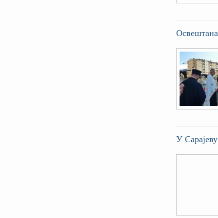
Освештана 
У Сарајеву