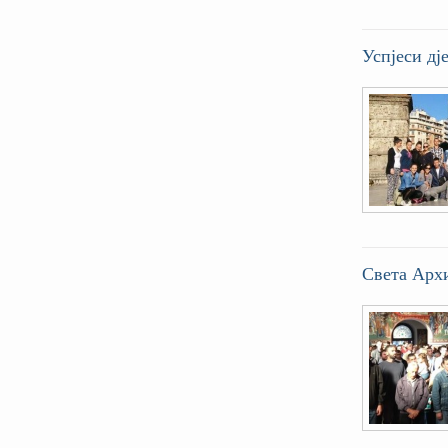
Успјеси дј
Света Aрхи