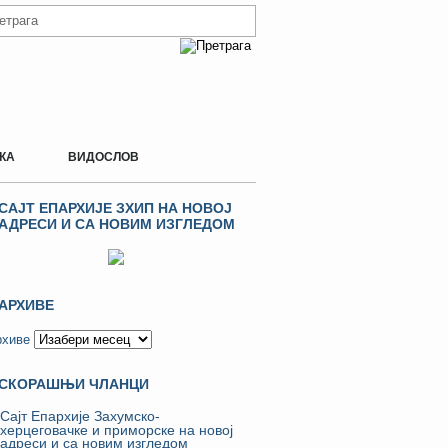
КА
ВИДОСЛОВ
САЈТ ЕПАРХИЈЕ ЗХИП НА НОВОЈ
АДРЕСИ И СА НОВИМ ИЗГЛЕДОМ
АРХИВЕ
рхиве
СКОРАШЊИ ЧЛАНЦИ
Сајт Епархије Захумско-
херцеговачке и приморске на новој
адреси и са новим изгледом