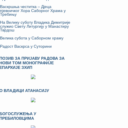
Васкршња честитка – Дјеца
пјевничког Хора Саборног Храма у
Требињу
На Велику суботу Владика Димитрије
служио Свету Литургију у Манастиру
Тврдош
Велика субота у Саборном храму
Радост Васкрса у Суторини
ПОЗИВ ЗА ПРИЈАВУ РАДОВА ЗА
НОВИ ТОМ МОНОГРАФИЈЕ
ЕПАРХИЈЕ ЗХИП
О ВЛАДИЦИ АТАНАСИЈУ
БОГОСЛУЖЕЊА У
ПРЕБИЛОВЦИМА