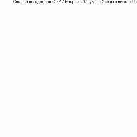
Сва права задржана ©2017 Епархија Захумско Херцеговачка и При