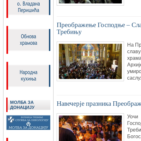
Преображење Господње – Сла
Требињу
На Пр
славу
храма
Архиј
умиро
сасл
МОЛБА ЗА
Навечерје празника Преобра
ДОНАЦИЈУ
Уочи
Госпо
Треби
Богос