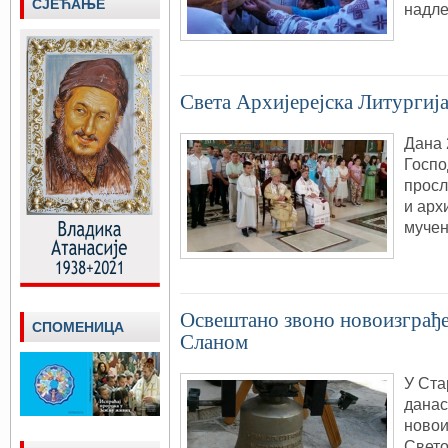
СЈЕЋАЊЕ
надле
Света Архијерејска Литургиј
Дана 
Госпо
просл
и арх
мучен
Oсвештано звоно новоизграђ
СПОМЕНИЦА
Сланом
У Ста
данас
новои
Свето