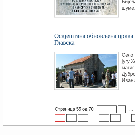
Бијел
шуме,
Освјештана обновљена црква 
Главска
Село 
југу 
магис
Дубро
Ивани
Страница 55 од 70
...
« Прва
«
...
...
55
56
57
60
70