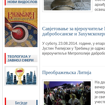
НОВИ ВИДОСЛОВ
архиђ
осве
Савјетовање за вјероучитеље
дабробосанске и Захумскохер
У суботу, 23.08.2014. године, у епа
Јустин Ћелијски у Требињу је одрж
вјероучитеље Митрополије даброб
ТЕОЛОГИЈА У
ЈАВНОЈ СФЕРИ
Преображењска Литија
На да
вечер
храму
је све
учест