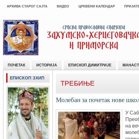
АРХИВА СТАРОГ САЈТА
ВИДЕО
ЦРКВЕНИ КАЛЕНДАР
ПРИЈАТ
ПОЧЕТАК
ИСТОРИЈА
ЕПИСКОП ДИМИТРИЈЕ
МАНАСТ
ЕПИСКОП ЗХИП
ТРЕБИЊЕ
Молебан за почетак нове шко
У Саб
Преоб
на ве
молеб
годин