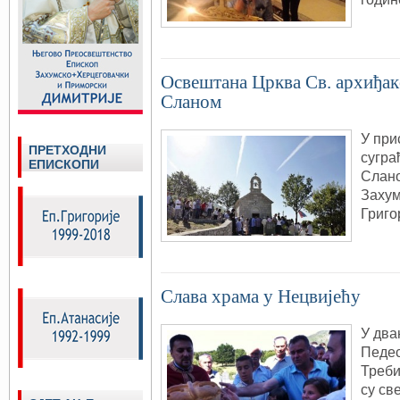
Oсвeштaнa Црквa Св. aрхиђaк
Слaнoм
У при
ПРЕТХОДНИ
сугрa
ЕПИСКОПИ
Слaнo
Зaхум
Григo
Слава храма у Нецвијећу
У два
Педес
Треби
су св