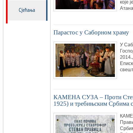
које 
Атана
Парастос у Саборном храму
У Са
Госпо
2014.
Еписк
свеш
КАМЕНА СУЗА – Проти Стев
1925) и требињским Србима ст
КАМЕ
Прави
Србим