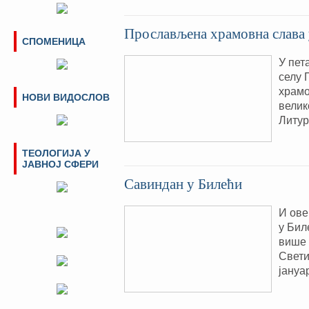
Прослављена храмовна слава 
СПОМЕНИЦА
У пет
селу 
храмо
НОВИ ВИДОСЛОВ
велик
Литур
ТЕОЛОГИЈА У
ЈАВНОЈ СФЕРИ
Савиндан у Билећи
И ове
у Бил
више 
Свети
јануа