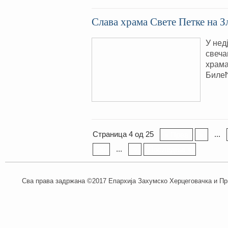
Слава храма Свете Петке на 
У нед
свеча
храма
Билећ
Страница 4 од 25
...
« Прва
«
...
20
»
Последња »
Сва права задржана ©2017 Епархија Захумско Херцеговачка и При