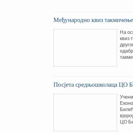
Међународно квиз такмичењ
На ос
квиз 
друго
одабр
такми
Посјета средњошколаца ЦО Б
Учени
Еконо
Билећ
вјер
ЦО Би