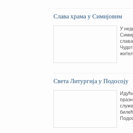
Слава храма у Симијовим
У нед
Симиј
слава
Чудот
жите
Света Литургија у Подосоју
Идући
празн
служе
билећ
Подос