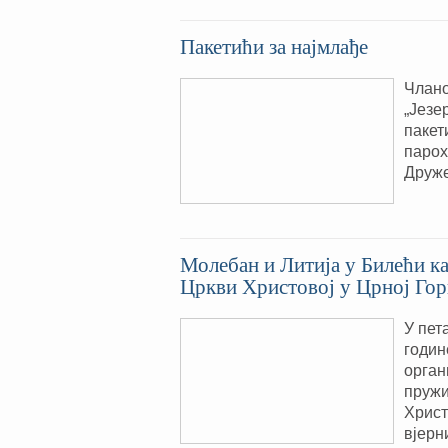
Пакетићи за најмлађе
Члано
„Језе
пакет
парох
Друже
Молебан и Литија у Билећи к
Цркви Христовој у Црној Го
У пета
годин
орган
пружи
Христ
вјерн