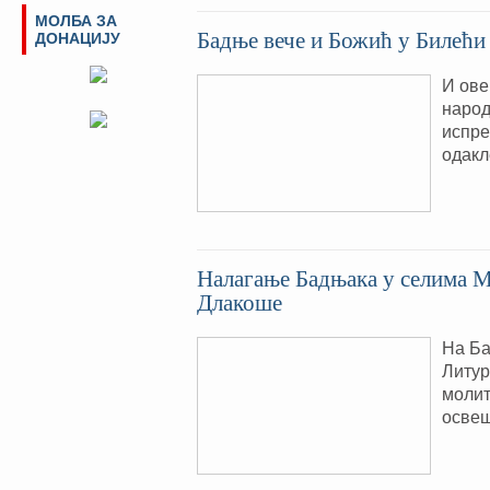
МОЛБА ЗА
Бадње вече и Божић у Билећи
ДОНАЦИЈУ
И ове
народ
испре
одакл
Налагање Бадњака у селима М
Длакоше
На Ба
Литур
молит
освеш