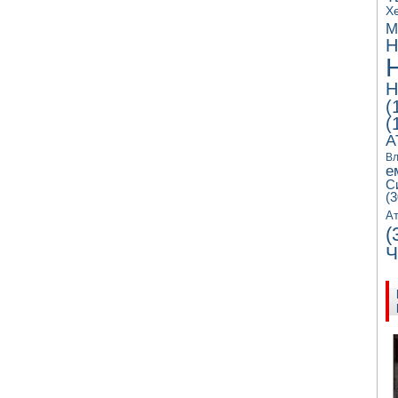
Х
М
Н
Н
(
(
А
Вл
е
С
(3
Ат
(
Ч