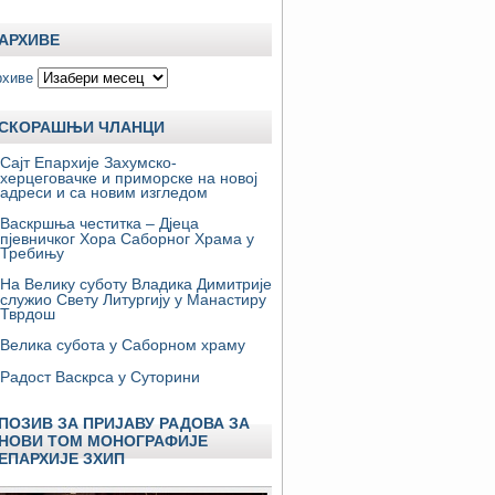
АРХИВЕ
рхиве
СКОРАШЊИ ЧЛАНЦИ
Сајт Епархије Захумско-
херцеговачке и приморске на новој
адреси и са новим изгледом
Васкршња честитка – Дјеца
пјевничког Хора Саборног Храма у
Требињу
На Велику суботу Владика Димитрије
служио Свету Литургију у Манастиру
Тврдош
Велика субота у Саборном храму
Радост Васкрса у Суторини
ПОЗИВ ЗА ПРИЈАВУ РАДОВА ЗА
НОВИ ТОМ МОНОГРАФИЈЕ
ЕПАРХИЈЕ ЗХИП