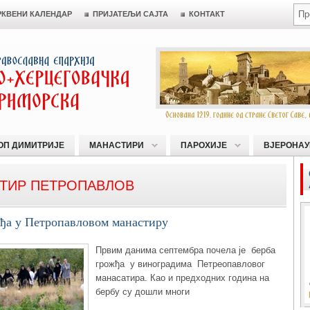
РКВЕНИ КАЛЕНДАР
ПРИЈАТЕЉИ САЈТА
КОНТАКТ
ОП ДИМИТРИЈЕ
МАНАСТИРИ
ПАРОХИЈЕ
ВЈЕРОНАУ
ТИР ПЕТРОПАВЛОВ
жђа у Петропавловом манастиру
Првим данима септембра почела је берба
грожђа у виноградима Петреопавловог
манасатирa. Као и предходних година на
бербу су дошли многи