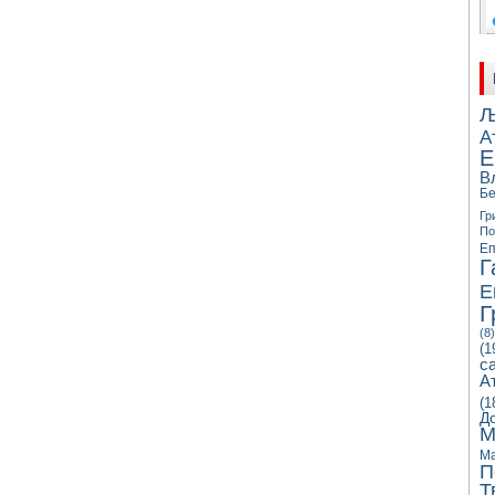
Љ
А
Е
В
Бе
Гр
П
Еп
Г
Е
Г
(8)
(1
с
А
(1
Д
М
Ма
П
Т