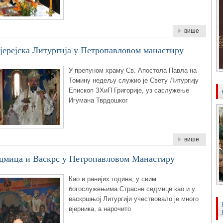
више
јерејска Литургија у Петропавловом манастиру
У препуном храму Св. Апостола Павла на
Томину недељу служио је Свету Литургију
Епископ ЗХиП Григорије, уз саслужење
Игумана Тврдошког
више
едмица и Васкрс у Петропавловом Манастиру
Као и ранијих година, у свим
богослужењима Страсне седмице као и у
васкршњој Литургији учествовало је много
вјерника, а нарочито