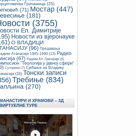
ерцеговачка Грачаница
(25)
Мостар
(447)
етковић
(71)
евесиње
(181)
Новости
(3755)
овости Еп. Димитрије
195)
Новости из вјеронауке
161)
О ВЛАДИЦИ
ТАНАСИЈУ
(96)
Предавања
Радио
адике Атанасија 1985-1990
(13)
мисија
(67)
Радови Еп. Григорија
(8)
импосион "Теологија у јавној сфери"
0)
Сјећање на Владику
Суторина
(7)
Тонски записи
анасија
(16)
Требиње
(834)
356)
апљина
(270)
МАНАСТИРИ И ХРАМОВИ – 3Д
ВИРТУЕЛНЕ ТУРЕ