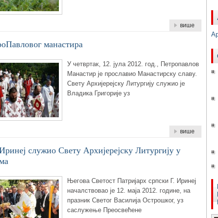
више
А
роПавловог манастира
У четвртак, 12. јула 2012. год., Петропавлов
Манастир је прославио Манастирску славу.
Свету Архијерејску Литургију служио је
Владика Григорије уз
више
Иринеј служио Свету Архијерејску Литургију у
ма
Његова Светост Патријарх српски Г. Иринеј
началствовао је 12. маја 2012. године, на
празник Светог Василија Острошког, уз
саслужење Преосвећене