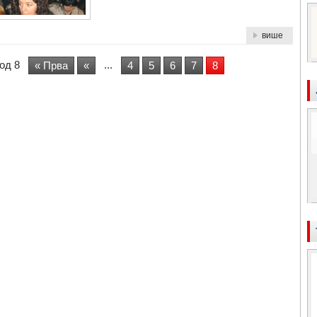
више
од 8
...
« Прва
«
4
5
6
7
8