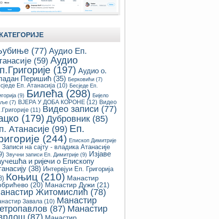
КАТЕГОРИЈЕ
убиње
(77)
Аудио Еп.
Аудио
танасије
(59)
п.Григорије
(197)
Аудио о.
ладан Перишић
(35)
Берковићи
(7)
сједе Еп. Атанасија
(10)
Бесједе Еп.
Билећа
(298)
игорија
(9)
Бијело
ВЈЕРА У ДОБА КОРОНЕ
(12)
Видео
оље
(7)
Видео записи
(77)
.Григорије
(11)
ацко
(179)
Дубровник
(85)
Еп.
п. Атанасије
(99)
ригорије
(244)
Епископ Димитрије
Записи на сајту - владика Атанасије
Изјаве
9)
Звучни записи Еп. Димитрије
(9)
аучешћа и ријечи о Епископу
танасију
(38)
Интервјуи Еп. Григорија
Коњиц
(210)
8)
Манастир
обрићево
(20)
Манастир Дужи
(21)
анастир Житомислић
(78)
Манастир
настир Завала
(10)
етропавлов
(87)
Манастир
врдош
(87)
Манастир