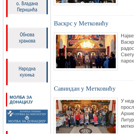
Васкрс у Метковићу
Најве
Васкр
радос
Свету
парох
Савиндан у Метковићу
МОЛБА ЗА
У нед
ДОНАЦИЈУ
просл
Архие
Литур
метко