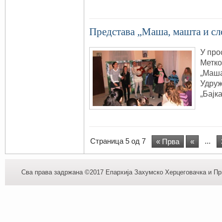
Представа „Маша, машта и сл
У про
Метко
„Маша
Удруж
„Бајка
Страница 5 од 7
...
« Прва
«
Сва права задржана ©2017 Епархија Захумско Херцеговачка и При