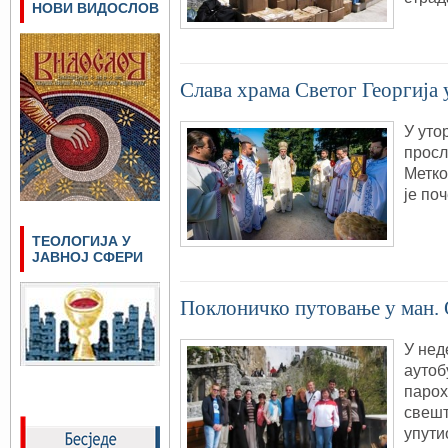
НОВИ ВИДОСЛОВ
Слава храма Светог Георгија
У уто
просл
Метко
је по
ТЕОЛОГИЈА У
ЈАВНОЈ СФЕРИ
Поклоничко путовање у ман.
У нед
аутоб
парох
свешт
упути