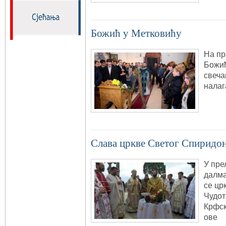
Божић у Метковићу
На пр
Божић
свеча
налаг
Слава цркве Светог Спиридо
У пре
далма
се цр
Чудот
Крфск
ове