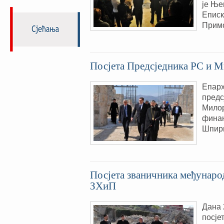
је Ње
Еписк
Примо
Посјета Предсједника РС и 
Епарх
предс
Милор
финан
Шпири
Посјета званичника међунаро
ЗХиП
Дана 
посје