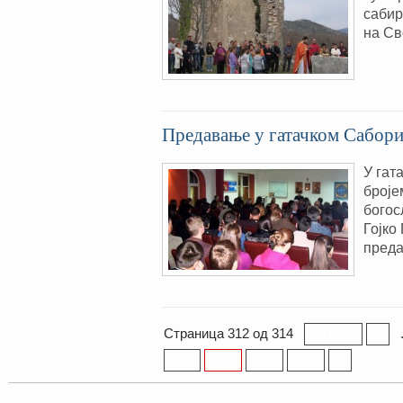
сабир
на Све
Предавање у гатачком Сабор
У гат
броје
богос
Гојко
преда
Страница 312 од 314
« Прва
«
311
312
313
314
»