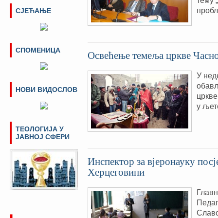
тему 
пробл
СЈЕЋАЊЕ
СПОМЕНИЦА
Освећење темеља цркве Часно
У нед
обав
НОВИ ВИДОСЛОВ
цркве
у љет
ТЕОЛОГИЈА У
ЈАВНОЈ СФЕРИ
Инспектор за вјеронауку посј
Херцеговини
Главн
Педаг
Славо