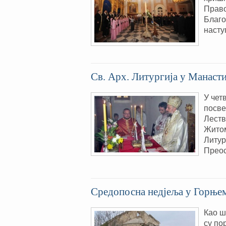
Право
Благо
насту
Св. Арх. Литургија у Манас
У чет
посве
Леств
Житом
Литур
Преос
Средопосна недjеља у Горње
Као ш
су по