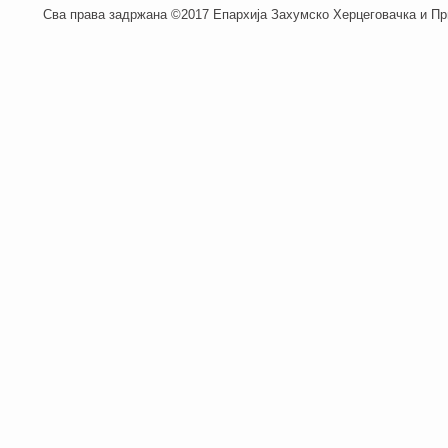
Сва права задржана ©2017 Епархија Захумско Херцеговачка и При