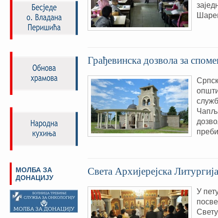
зајед
Шаре
Грађевинска дозвола за спом
Српск
општи
служб
Чапљи
дозво
преби
Света Архијерејска Литургиј
МОЛБА ЗА
ДОНАЦИЈУ
У пет
посве
Свету