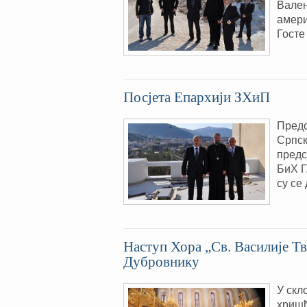
Вален
амери
Госте
Посјета Епархији ЗХиП
Предс
Српск
предс
БиХ Г
су се
Наступ Хора „Св. Василије Т
Дубровнику
У скл
хришћ