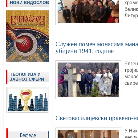
храмо
НОВИ ВИДОСЛОВ
Велик
Литур
Служен помен монасима манас
убијени 1941. године
Евген
троји
ТЕОЛОГИЈА У
манас
ЈАВНОЈ СФЕРИ
свире
Световасилијевски црквено-н
У Ник
велик