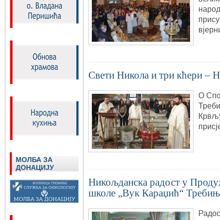
народ
прису
вјерн
Свети Никола и три кћери – 
О Спо
Треби
Крвљу
присј
МОЛБА ЗА
ДОНАЦИЈУ
Никољданска радост у Проду
школе „Вук Караџић“ Требињ
Радос