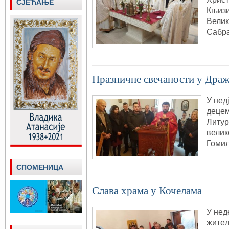
СЈЕЋАЊЕ
Књизи
Велик
Сабр
Празничне свечаности у Дра
У нед
децем
Литур
велик
Гомиљ
СПОМЕНИЦА
Слава храма у Кочелама
У нед
житељ