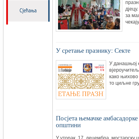
празн
дјецу
за ма
чекај
У сретање празнику: Секте
У данашњој 
вјероучитељ
како њихово 
то циљне гру
Посјета њемачке амбасадорке
општини
У уторак, 17. децембра, мостарску 