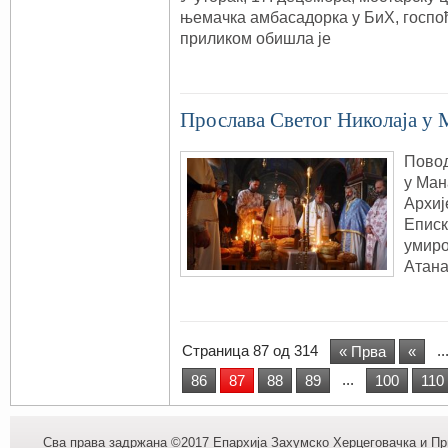
њемачка амбасадорка у БиХ, госпо
приликом обишла је
Прослава Светог Николаја у
Повод
у Ман
Архиј
Еписк
умир
Атана
Страница 87 од 314
..
« Прва
«
...
86
87
88
89
100
110
Сва права задржана ©2017 Епархија Захумско Херцеговачка и При