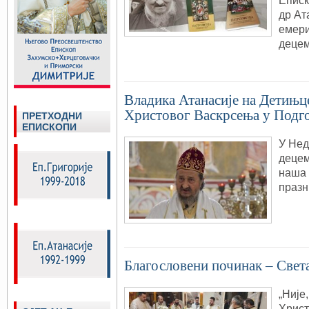
Еписк
др Ат
емери
деце
Владика Атанасије на Детињц
Христовог Васкрсења у Подг
ПРЕТХОДНИ
ЕПИСКОПИ
У Нед
децем
наша
празн
Благословени починак – Свет
„Није
Христ