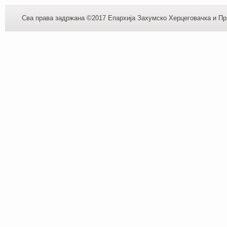
Сва права задржана ©2017 Епархија Захумско Херцеговачка и При