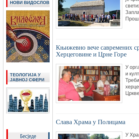
НОВИ ВИДОСЛОВ
свети
Запла
Прош
Књижевно вече савремених ср
Херцеговине и Црне Горе
У орг
и кул
ТЕОЛОГИЈА У
ЈАВНОЈ СФЕРИ
Треби
херце
Цркве
Слава Храма у Полицама
У Хра