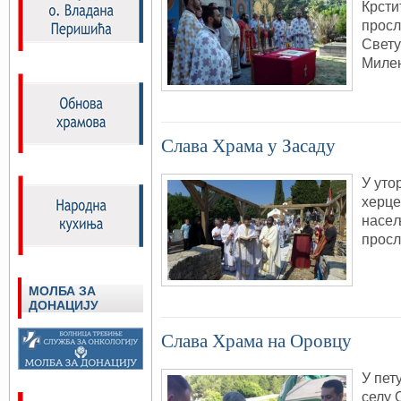
Крсти
просл
Свету
Миле
Слава Храма у Засаду
У уто
херце
насељ
просл
МОЛБА ЗА
ДОНАЦИЈУ
Слава Храма на Оровцу
У пет
селу 