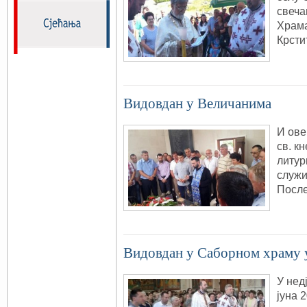
свеча
Храма
Крсти
Видовдан у Величанима
И ове
св. к
литур
служи
Посл
Видовдан у Саборном храму 
У нед
јуна 