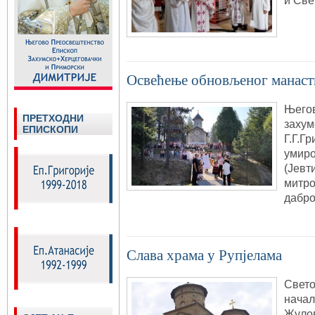
и Свет
Освећење обновљеног манаст
Његов
ПРЕТХОДНИ
захум
ЕПИСКОПИ
Г.Г.Г
умиро
(Јевт
митро
дабро
Слава храма у Рупјелама
Свето
начал
Жулов