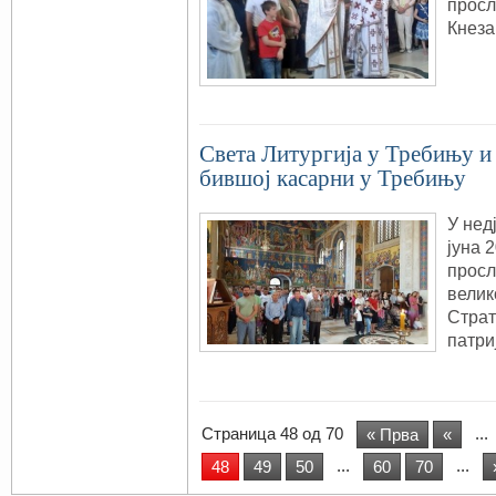
просл
Кнеза
Света Литургија у Требињу и 
бившој касарни у Требињу
У нед
јуна 
прос
велик
Страт
патри
Страница 48 од 70
...
« Прва
«
...
...
48
49
50
60
70