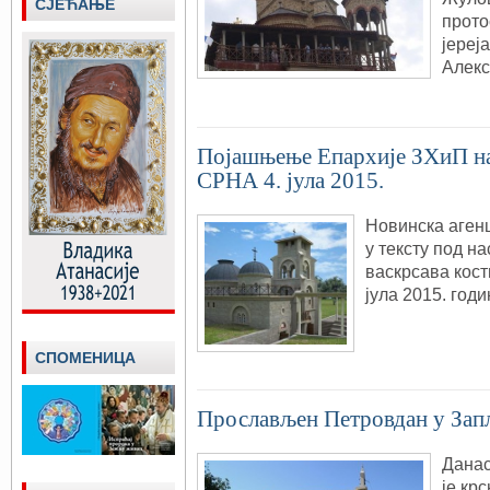
СЈЕЋАЊЕ
прото
јереј
Алекс
Појашњење Епархије ЗХиП на т
СРНА 4. јула 2015.
Новинска аген
у тексту под н
васкрсава кост
јула 2015. годи
СПОМЕНИЦА
Прослављен Петровдан у Зап
Данас
је кр