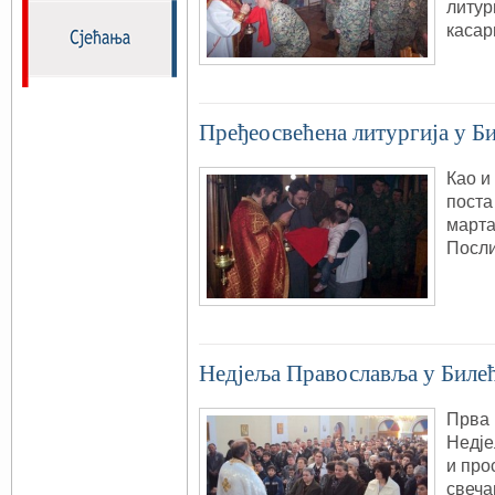
литур
касар
Пређеосвећена литургија у Би
Као и
поста
марта
Посли
Недjеља Православља у Биле
Прва 
Недjе
и про
свеча