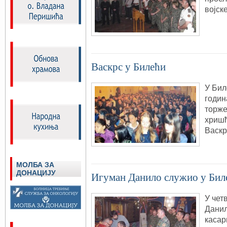
војск
Васкрс у Билећи
У Бил
годин
торже
хришћ
Васкр
МОЛБА ЗА
ДОНАЦИЈУ
Игуман Данило служио у Биле
У четв
Данил
касар