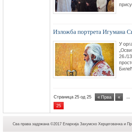
прису
Изложба портрета Игумана С
У орг
„Осви
26./1
прост
Билећ
Страница 25 од 25
...
« Прва
«
25
Сва права задржана ©2017 Епархија Захумско Херцеговачка и При