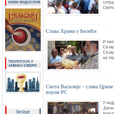
сутра
НОВИ ВИДОСЛОВ
Свето
Слава Храма у Билећи
И ове
Св.му
Св.му
на те
ТЕОЛОГИЈА У
ЈАВНОЈ СФЕРИ
Свети Василије – слава Цркве
војске РС
У нед
„Биле
просл