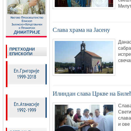
Милут
Слава храма на Јасену
Данас
сабра
ПРЕТХОДНИ
ЕПИСКОПИ
испре
свеча
Илиндан слава Цркве на Биле
Слава
Свети
слава
и ове