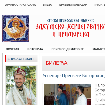
АРХИВА СТАРОГ САЈТА
ВИДЕО
ЦРКВЕНИ КАЛЕНДАР
ПРИЈАТ
ПОЧЕТАК
ИСТОРИЈА
ЕПИСКОП ДИМИТРИЈЕ
МАНАСТ
ЕПИСКОП ЗХИП
БИЛЕЋА
Успеније Пресвете Богородиц
На пр
Богор
је Пр
Цвија
свешт