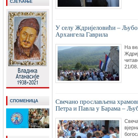
СЈЕЋАЊЕ
У селу Ждријеловићи – Љубо
Архангела Гаврила
На ве
Ждриј
читав
21/08
Свечано прослављена храмовн
СПОМЕНИЦА
Петра и Павла у Барама – Љ
Свеча
вјерн
богос