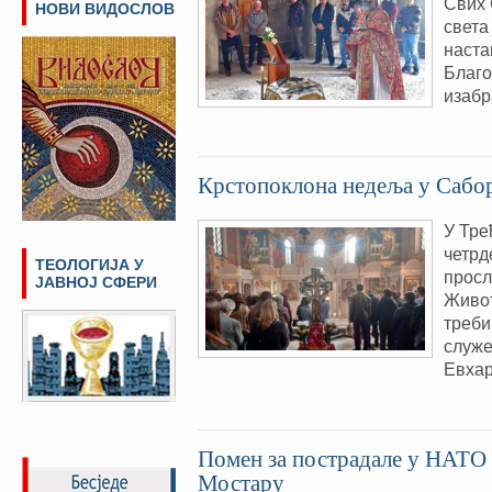
Свих 
НОВИ ВИДОСЛОВ
света
наста
Благо
изабр
Крстопоклона недеља у Сабо
У Тре
четрд
ТЕОЛОГИЈА У
просл
ЈАВНОЈ СФЕРИ
Живот
треб
служе
Евхар
Помен за пострадале у НАТО 
Мостару