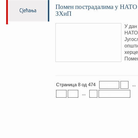
Помен пострадалима у НАТО 
ЗХиП
У дан
НАТО 
Југос
општи
херце
Помен
Страница 8 од 474
...
« Прва
«
...
30
40
»
Последња »