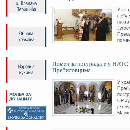
У чет
сјећа
пакта
Југос
Пресв
поме
Помен за пострадале у НАТО
Пребиловцима
У хра
Преби
постр
МОЛБА ЗА
ДОНАЦИЈУ
СР Ју
је сл
Марк