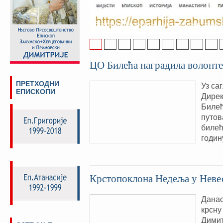
адреси и са новим изгледом
Поштовани посјетиоци, од Васкрса ове г
Епархије Захумско-херцеговачке и примо
1
2
3
4
5
6
7
8
9
ЦО Билећа наградила волонт
ПРЕТХОДНИ
Уз са
ЕПИСКОПИ
Дирек
Билећ
путов
билећ
годин
Крстопоклона Недеља у Нев
Данас
крсну
Димит