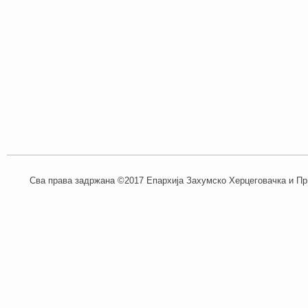
Сва права задржана ©2017 Епархија Захумско Херцеговачка и При