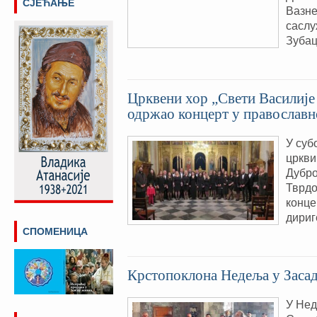
СЈЕЋАЊЕ
Вазне
саслу
Зубац,
Црквени хор „Свети Василиј
одржао концерт у православн
У суб
цркви
Дубро
Тврдо
конце
дириг
СПОМЕНИЦА
Крстопоклона Недеља у Заса
У Нед