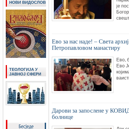
НОВИ ВИДОСЛОВ
је по
Богор
свешт
Ево за нас наде! – Света архи
Петропавловом манастиру
Ево, 
Ево Ј
ТЕОЛОГИЈА У
којим
ЈАВНОЈ СФЕРИ
ваист
Дарови за запослене у КОВИ
болнице
Док с