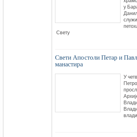
храмо
у Бар
Данил
служи
петох
Свету
Свети Апостоли Петар и Павл
манастира
У четв
Петро
просл
Архиј
Влади
Влади
влади