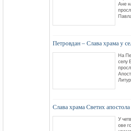
Ане н
просл
Павла
Петровдан – Слава храма у с
На Пе
селу 
просл
Апост
Литур
Слава храма Светих апостола
У четв
ове г