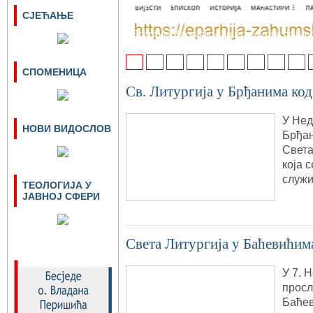
адреси и са новим изгледом
СЈЕЋАЊЕ
Поштовани посјетиоци, од Васкрса ове г
Епархије Захумско-херцеговачке и примо
1
2
3
4
5
6
7
8
9
СПОМЕНИЦА
Св. Литургија у Брђанима ко
У Нед
НОВИ ВИДОСЛОВ
Брђан
Света
која 
служи
ТЕОЛОГИЈА У
ЈАВНОЈ СФЕРИ
Света Литургија у Баћевићим
У 7. 
просл
Баћев