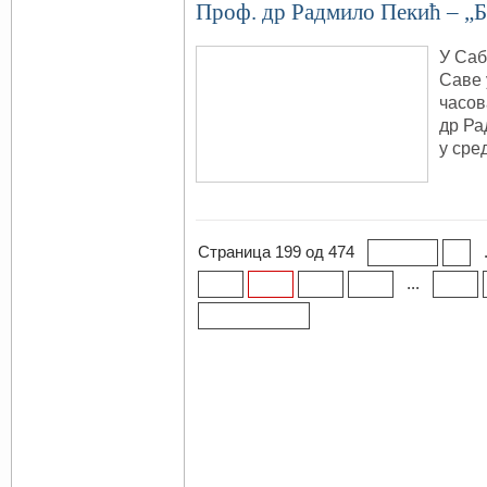
Проф. др Радмило Пекић – „Б
У Саб
Саве 
часов
др Ра
у ср
Страница 199 од 474
« Прва
«
...
198
199
200
201
210
Последња »