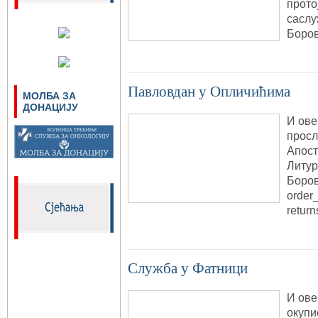
прото
саслу
Боров
Павловдан у Опличићима
МОЛБА ЗА
ДОНАЦИЈУ
И ове
просл
Апост
Литур
Боров
order
return
Служба у Фатници
И ове
окупи