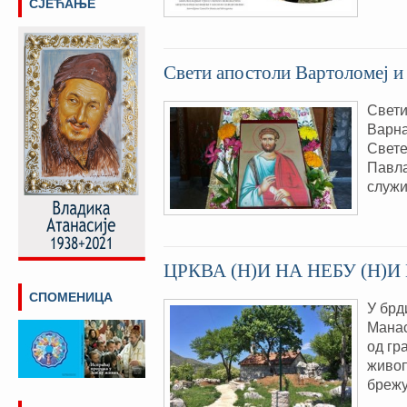
СЈЕЋАЊЕ
Свети апостоли Вартоломеј и
Свети
Варн
Свете
Павла
служи
ЦРКВА (Н)И НА НЕБУ (Н)
СПОМЕНИЦА
У брд
Манас
од гр
живоп
брежу