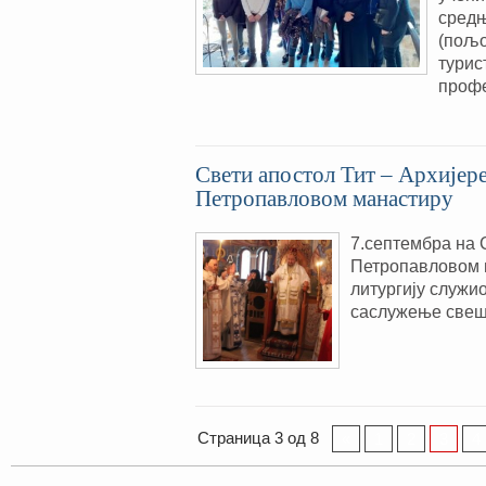
средњ
(пољо
турис
проф
Свети апостол Тит – Архијере
Петропавловом манастиру
7.септембра на 
Петропавловом м
литургију служио
саслужење свеш
Страница 3 од 8
«
1
2
3
4