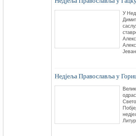
Недjеља Православља у Гацк
У Нед
Димит
саслу
ставр
Алекс
Алекс
Јева
Недjеља Православља у Гори
Велик
одрас
Свето
Побје
недjе
Литур