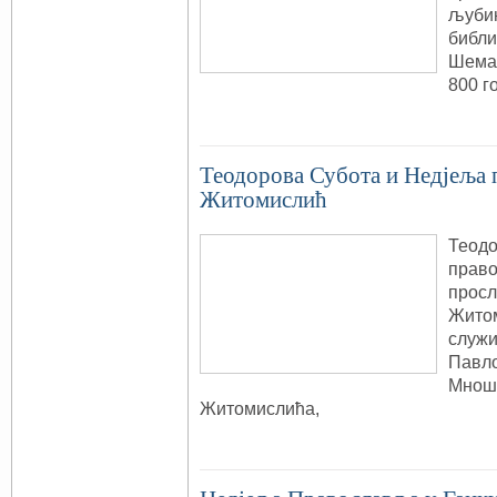
љубињ
библи
Шемат
800 г
Теодорова Субота и Недјеља
Житомислић
Теодо
право
просл
Житом
служи
Павло
Мношт
Житомислића,