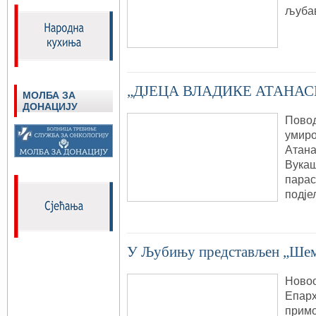
љубав
„ДЈЕЦА ВЛАДИКЕ АТАНАС
МОЛБА ЗА
ДОНАЦИЈУ
Пово
умиро
Атана
Вукаш
парас
подје
У Љубињу представљен „Шем
Ново
Епарх
примо