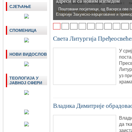
адреси и са новим изгледом
СЈЕЋАЊЕ
Поштовани посјетиоци, од Васкрса ове г
Епархије Захумско-херцеговачке и примо
1
2
3
4
5
6
7
8
9
СПОМЕНИЦА
Светa Литургијa Пређеосвеће
У сри
НОВИ ВИДОСЛОВ
поста
Пресв
Литур
уз пр
ТЕОЛОГИЈА У
храма
ЈАВНОЈ СФЕРИ
Владика Димитрије обрадова
Влади
да тк
заист