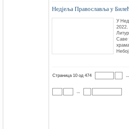
Недјељa Православља у Биле
У Нед
2022.
Литур
Саве 
храма
Небо
Страница 10 од 474
..
« Прва
«
...
30
40
»
Последња »