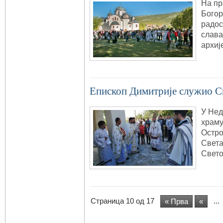
На пр
Богор
радос
слава
архиј
Епископ Димитрије служио С
У Нед
храму
Остро
Света
Свето
Страница 10 од 17
...
« Прва
«