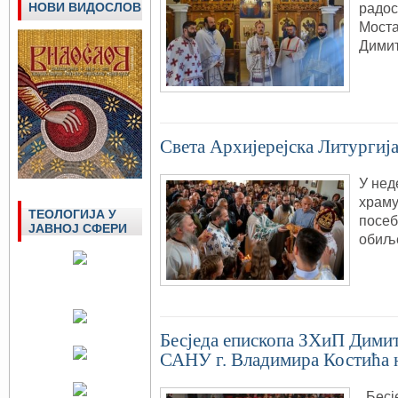
НОВИ ВИДОСЛОВ
радос
Моста
Димит
Светa Архијерејскa Литургијa
У нед
храму
ТЕОЛОГИЈА У
посеб
ЈАВНОЈ СФЕРИ
обиљ
Бесједа епископа ЗХиП Димит
САНУ г. Владимира Костића 
Бесје