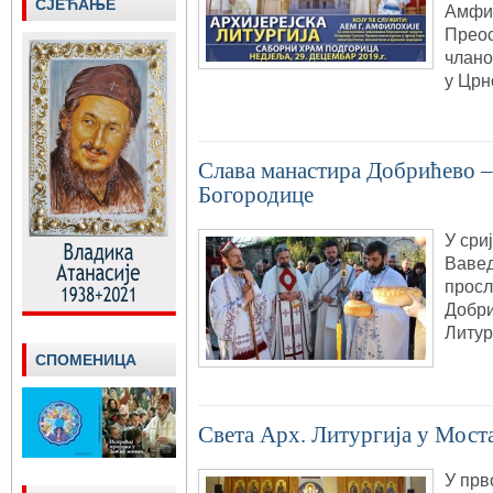
СЈЕЋАЊЕ
Амфил
Преос
члано
у Црн
Слава манастира Добрићево –
Богородице
У сри
Вавед
просл
Добри
Литур
СПОМЕНИЦА
Света Арх. Литургија у Мост
У прв