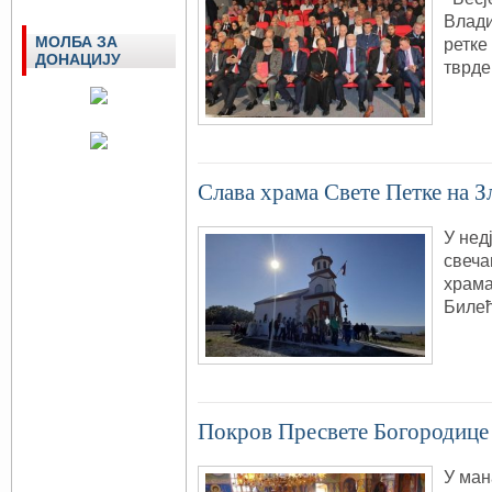
Влади
МОЛБА ЗА
ретке
ДОНАЦИЈУ
тврде
Слава храма Свете Петке на 
У нед
свеча
храма
Билећ
Покров Пресвете Богородице
У ман