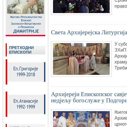
Србим
прав
Светa Архијерејскa Литургиј
У суб
ПРЕТХОДНИ
ЗХиП 
ЕПИСКОПИ
Архиј
храму
Треби
Архијереји Епископског савј
недјељу богослуже у Подгор
Његов
Архие
црног