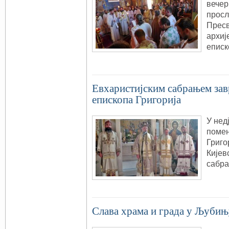
вечер
просл
Пресв
архиј
епис
Евхаристијским сабрањем зав
епископа Григорија
У нед
помен
Григо
Кијев
сабр
Слава храма и града у Љуби