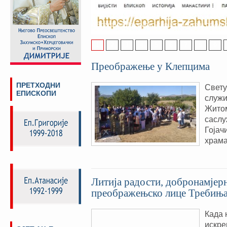
адреси и са новим изгледом
Поштовани посјетиоци, од Васкрса ове г
Епархије Захумско-херцеговачке и примо
1
2
3
4
5
6
7
8
9
Преображење у Клепцима
ПРЕТХОДНИ
Свету
ЕПИСКОПИ
служи
Житом
саслу
Гојач
храма
Литија радости, добронамјер
преображењско лице Требињ
Када 
искре