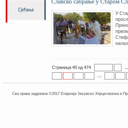
Славско сабрање у Старом С
У Ста
просл
Прено
првом
Стефа
налаз
Страница 40 од 474
..
« Прва
«
...
39
40
41
42
50
60
Сва права задржана ©2017 Епархија Захумско Херцеговачка и При