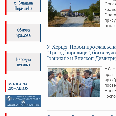
Српск
храмо
Свето
прису
околи
У Херцег Новом прослављена 
“Трг од ћирилице”, богослу
Јоаникије и Епископ Димитри
У 8. 
празн
архиђ
МОЛБА ЗА
посве
ДОНАЦИЈУ
Новом
Госпо