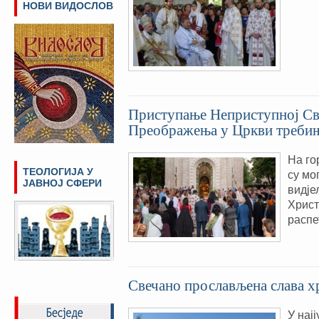
НОВИ ВИДОСЛОВ
Приступање Неприступној Свј
Преображења у Цркви требињ
На го
ТЕОЛОГИЈА У
су мо
ЈАВНОЈ СФЕРИ
видје
Христ
распе
Свечано прослављена слава хр
У нај