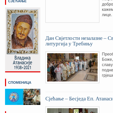
СЈЕЋАЊЕ
добро
кажем
лице.
Дан Свјетлости незалазне – 
литургија у Требињу
Преоб
Боже,
славу
подне
грјеш
СПОМЕНИЦА
Сјећање – Бесједа Еп. Атанас